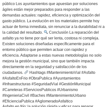
público Los ayuntamientos que apuestan por soluciones
ágiles están mejor preparados para responder a las
demandas actuales: rapidez, eficiencia y optimización del
gasto público. La evolución en los materiales permite hoy
actuar de forma inmediata, sin renunciar a la durabilidad ni a
la calidad del resultado.
Conclusión La reparación del
asfalto ya no tiene por qué ser lenta, costosa ni compleja.
Existen soluciones diseñadas específicamente para el
entorno público que permiten actuar con rapidez y
eficiencia. Adaptarse a estas nuevas metodologías no solo
mejora la gestión municipal, sino que también impacta
directamente en la seguridad y satisfacción de los
ciudadanos.
Hashtags #MantenimientoVial #Asfalto
#AsfaltoEnFrio #ObraPublica #Ayuntamientos
#Infraestructuras #SeguridadVial #GestiónMunicipal
#Carreteras #ServiciosPublicos #Urbanismo
#IngenieriaCivil #Baches #MantenimientoUrbano
#EficienciaPublica #AglomeradoAsfaltico
Asfalto en frío: la solución rápida y eficaz para reparar