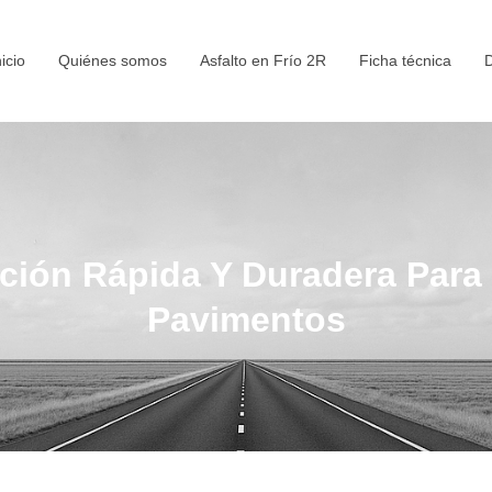
nicio
Quiénes somos
Asfalto en Frío 2R
Ficha técnica
D
ución Rápida Y Duradera Para
Pavimentos