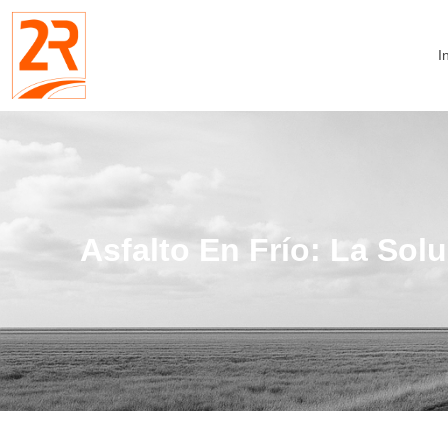
I
Asfalto En Frío: La Sol