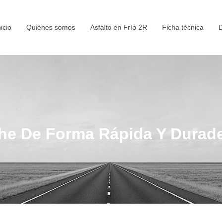
nicio
Quiénes somos
Asfalto en Frío 2R
Ficha técnica
D
e De Forma Rápida Y Durader