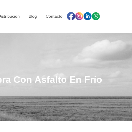
istribución
Blog
Contacto
a Con Asfalto En Frío